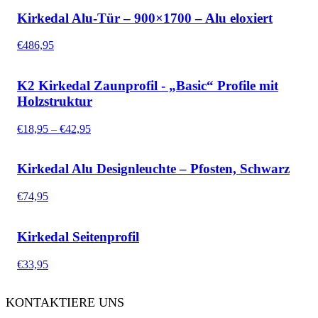
Kirkedal Alu-Tür – 900×1700 – Alu eloxiert
€
486,95
K2 Kirkedal Zaunprofil - „Basic“ Profile mit
Holzstruktur
Preisspanne:
€
18,95
–
€
42,95
€18,95
bis
€42,95
Kirkedal Alu Designleuchte – Pfosten, Schwarz
€
74,95
Kirkedal Seitenprofil
€
33,95
KONTAKTIERE UNS