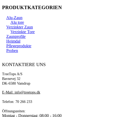
PRODUKTKATEGORIEN
Alu-Zaun
Alu tore
Verzinkter Zaun
Verzinkte Tore
Zaunprofile
Heimdal
Pflegeprodukte
Proben
KONTAKTIERE UNS
TreeTops A/S
Bavnevej 32
DK-6580 Vamdrup
E-Mail: info@treetops.dk
Telefon: 70 266 233
Öffnungszeiten:
Montag - Donnerstag: 08:00 - 16:00