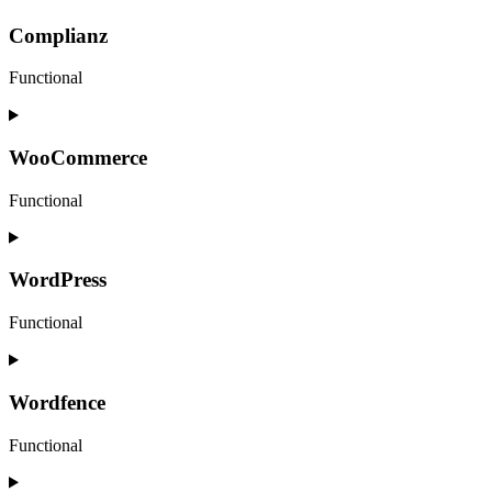
to
service
Complianz
sourcebuster-
js
Functional
Consent
to
service
WooCommerce
complianz
Functional
Zustimmung
zum
Dienst
WordPress
Woocommerce
Functional
Zustimmung
zum
WordPress-
Wordfence
Dienst
Functional
Consent