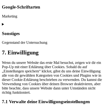
to
service
Google-Schriftarten
wordfence
Marketing
Einwilligung
zur
Nutzung
Sonstiges
von
Google-
Gegenstand der Untersuchung
Schriftarten
Zustimmung
7. Einwilligung
zum
Dienst
Wenn du unsere Website das erste Mal besuchst, zeigen wir dir ein
sonstiges
Pop-Up mit einer Erklärung über Cookies. Sobald du auf
„Einstellungen speichern“ klickst, gibst du uns deine Einwilligung
alle von dir gewählten Kategorien von Cookies und Plugins wie in
dieser Cookie-Erklärung beschrieben zu verwenden. Du kannst die
Verwendung von Cookies über deinen Browser deaktivieren, aber
bitte beachte, dass unsere Website dann unter Umständen nicht
richtig funktioniert.
7.1 Verwalte deine Einwilligungseinstellungen