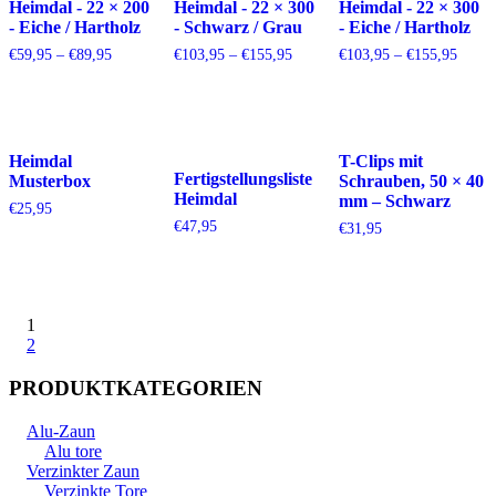
Heimdal - 22 × 200
Heimdal - 22 × 300
Heimdal - 22 × 300
- Eiche / Hartholz
- Schwarz / Grau
- Eiche / Hartholz
Preisspanne:
Preisspanne:
Preiss
€
59,95
–
€
89,95
€
103,95
–
€
155,95
€
103,95
–
€
155,95
€59,95
€103,95
€103,
bis
bis
bis
€89,95
€155,95
€155,
Heimdal
T-Clips mit
Fertigstellungsliste
Musterbox
Schrauben, 50 × 40
Heimdal
mm – Schwarz
€
25,95
€
47,95
€
31,95
1
2
PRODUKTKATEGORIEN
Alu-Zaun
Alu tore
Verzinkter Zaun
Verzinkte Tore