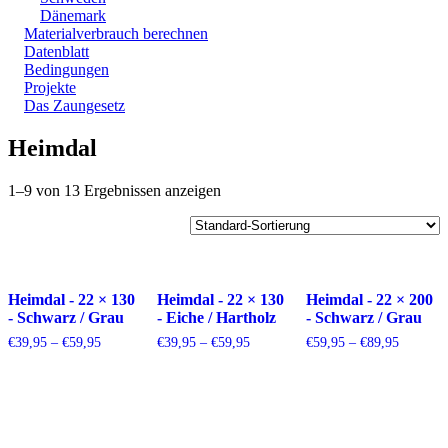
Dänemark
Materialverbrauch berechnen
Datenblatt
Bedingungen
Projekte
Das Zaungesetz
Heimdal
1–9 von 13 Ergebnissen anzeigen
Heimdal - 22 × 130
Heimdal - 22 × 130
Heimdal - 22 × 200
- Schwarz / Grau
- Eiche / Hartholz
- Schwarz / Grau
Preisspanne:
Preisspanne:
Preisspa
€
39,95
–
€
59,95
€
39,95
–
€
59,95
€
59,95
–
€
89,95
€39,95
€39,95
€59,95
bis
bis
bis
€59,95
€59,95
€89,95