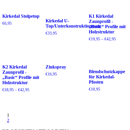
€66,95
Kirkedal Stolpetop
K1 Kirkedal
Kirkedal U-
Zaunprofil -
€
6,95
Top/Unterkonstruktionssatz
„Basic“ Profile mit
Holzstruktur
€
33,95
Preisspa
€
19,95
–
€
42,95
€19,95
bis
€42,95
K2 Kirkedal
Zinkspray
Blendschutzkappe
Zaunprofil -
€
16,95
für Kirkedal-
„Basic“ Profile mit
Pfosten
Holzstruktur
€
10,95
Preisspanne:
€
18,95
–
€
42,95
€18,95
bis
€42,95
1
2