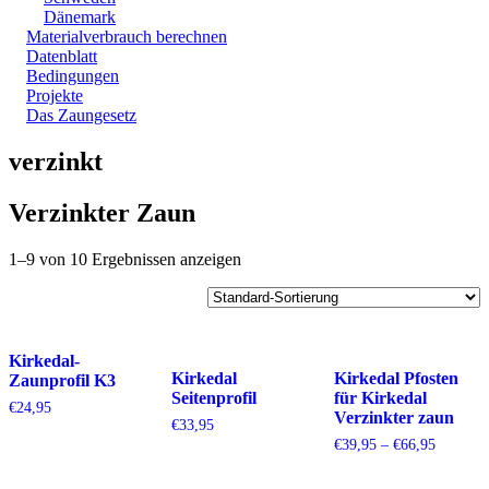
Dänemark
Materialverbrauch berechnen
Datenblatt
Bedingungen
Projekte
Das Zaungesetz
verzinkt
Verzinkter Zaun
1–9 von 10 Ergebnissen anzeigen
Kirkedal-
Kirkedal
Kirkedal Pfosten
Zaunprofil K3
Seitenprofil
für Kirkedal
€
24,95
Verzinkter zaun
€
33,95
Preisspa
€
39,95
–
€
66,95
€39,95
bis