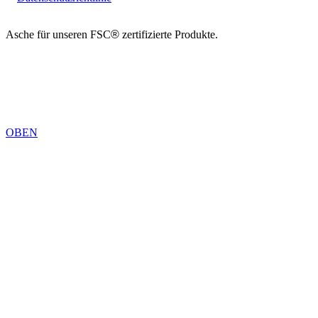
Asche für unseren FSC
®
zertifizierte Produkte.
Copyright 2026 © TreeTops A / S
OBEN