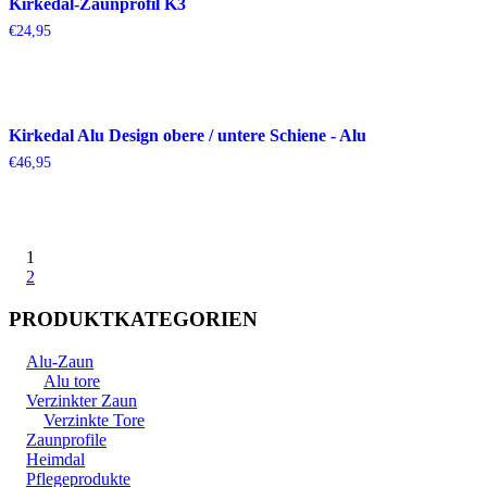
Kirkedal-Zaunprofil K3
€
24,95
Kirkedal Alu Design obere / untere Schiene - Alu
€
46,95
1
2
PRODUKTKATEGORIEN
Alu-Zaun
Alu tore
Verzinkter Zaun
Verzinkte Tore
Zaunprofile
Heimdal
Pflegeprodukte