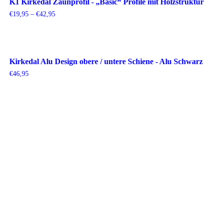
K1 Kirkedal Zaunprofil - „Basic“ Profile mit Holzstruktur
Preisspanne:
€
19,95
–
€
42,95
€19,95
bis
€42,95
Kirkedal Alu Design obere / untere Schiene - Alu Schwarz
€
46,95