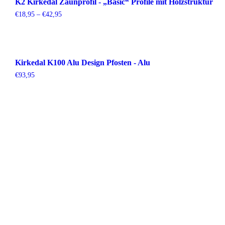
K2 Kirkedal Zaunprofil - „Basic“ Profile mit Holzstruktur
Preisspanne:
€
18,95
–
€
42,95
€18,95
bis
€42,95
Kirkedal K100 Alu Design Pfosten - Alu
€
93,95