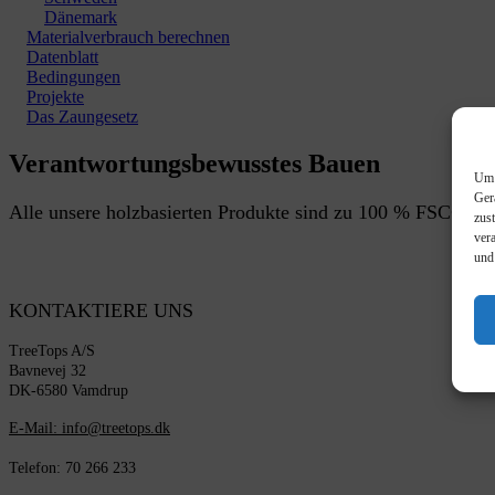
Dänemark
Materialverbrauch berechnen
Datenblatt
Bedingungen
Projekte
Das Zaungesetz
Verantwortungsbewusstes Bauen
Um 
Ger
Alle unsere holzbasierten Produkte sind zu 100 % FSC®-zert
zus
ver
und
KONTAKTIERE UNS
TreeTops A/S
Bavnevej 32
DK-6580 Vamdrup
E-Mail: info@treetops.dk
Telefon: 70 266 233