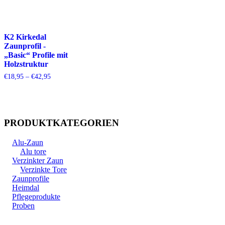
€42,95
K2 Kirkedal
Zaunprofil -
„Basic“ Profile mit
Holzstruktur
Preisspanne:
€
18,95
–
€
42,95
€18,95
bis
€42,95
PRODUKTKATEGORIEN
Alu-Zaun
Alu tore
Verzinkter Zaun
Verzinkte Tore
Zaunprofile
Heimdal
Pflegeprodukte
Proben