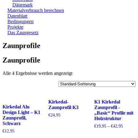
Dänemark
Materialverbrauch berechnen
Datenblatt
Bedingungen
Projekte
Das Zaungesetz
Zaunprofile
Zaunprofile
Alle 4 Ergebnisse werden angezeigt
Kirkedal-
K1 Kirkedal
Kirkedal Alu
Zaunprofil K3
Zaunprofil -
Design Light – K1
„Basic“ Profile mit
€
24,95
Zaunprofil,
Holzstruktur
Schwarz
Preisspa
€
19,95
–
€
42,95
€19,95
€
12,95
bis