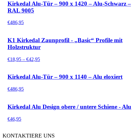
Kirkedal Alu-Tür – 900 x 1420 – Alu-Schwarz –
RAL 9005
€
486,95
K1 Kirkedal Zaunprofil - „Basic“ Profile mit
Holzstruktur
Preisspanne:
€
18,95
–
€
42,95
€18,95
bis
€42,95
Kirkedal Alu-Tür – 900 x 1140 – Alu eloxiert
€
486,95
Kirkedal Alu Design obere / untere Schiene - Alu
€
46,95
KONTAKTIERE UNS