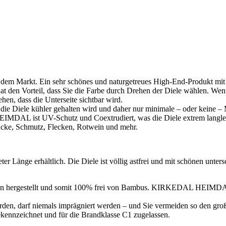
em Markt. Ein sehr schönes und naturgetreues High-End-Produkt mit m
at den Vorteil, dass Sie die Farbe durch Drehen der Diele wählen. Wen
hen, dass die Unterseite sichtbar wird.
ie Diele kühler gehalten wird und daher nur minimale – oder keine – 
. HEIMDAL ist UV-Schutz und
Coextrudiert, was die Diele extrem langle
ücke, Schmutz, Flecken, Rotwein und mehr.
Länge erhältlich. Die Diele ist völlig astfrei und mit schönen unters
n hergestellt und somit 100% frei von Bambus. KIRKEDAL HEIMDA
en, darf niemals imprägniert werden – und Sie vermeiden so den gro
kennzeichnet und für die Brandklasse C1 zugelassen.