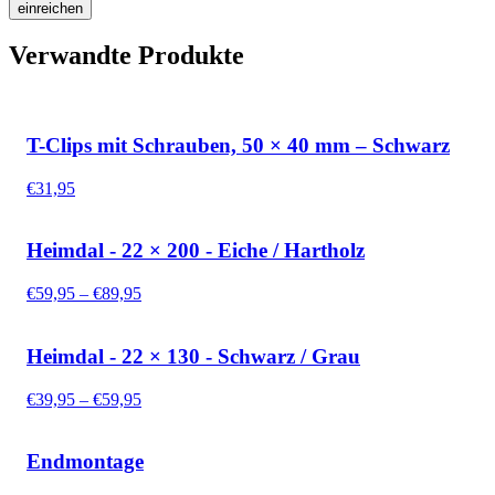
Verwandte Produkte
T-Clips mit Schrauben, 50 × 40 mm – Schwarz
€
31,95
Heimdal - 22 × 200 - Eiche / Hartholz
Preisspanne:
€
59,95
–
€
89,95
€59,95
bis
€89,95
Heimdal - 22 × 130 - Schwarz / Grau
Preisspanne:
€
39,95
–
€
59,95
€39,95
bis
€59,95
Endmontage