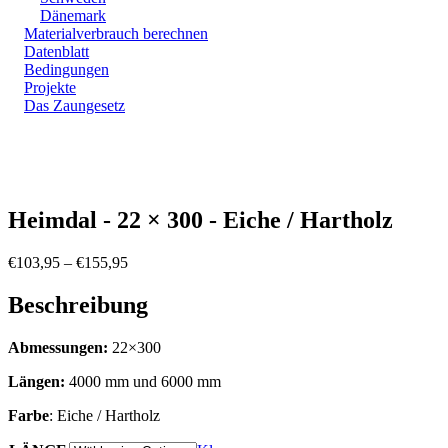
Dänemark
Materialverbrauch berechnen
Datenblatt
Bedingungen
Projekte
Das Zaungesetz
Zoom
Heimdal - 22 × 300 - Eiche / Hartholz
Preisspanne:
€
103,95
–
€
155,95
€103,95
bis
Beschreibung
€155,95
Abmessungen:
22×300
Längen:
4000 mm und 6000 mm
Farbe
: Eiche / Hartholz