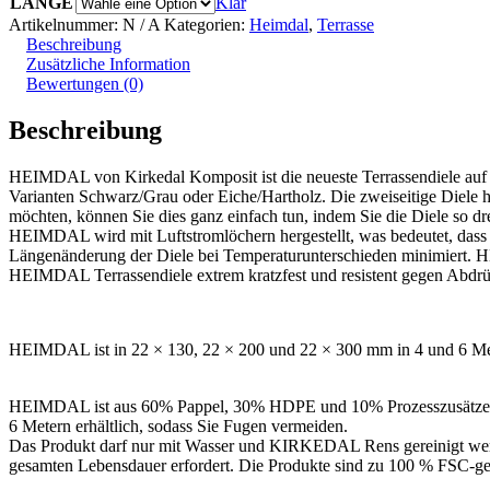
LÄNGE
Klar
Artikelnummer:
N / A
Kategorien:
Heimdal
,
Terrasse
Beschreibung
Zusätzliche Information
Bewertungen (0)
Beschreibung
HEIMDAL von Kirkedal Komposit ist die neueste Terrassendiele auf d
Varianten Schwarz/Grau oder Eiche/Hartholz. Die zweiseitige Diele h
möchten, können Sie dies ganz einfach tun, indem Sie die Diele so dre
HEIMDAL wird mit Luftstromlöchern hergestellt, was bedeutet, dass d
Längenänderung der Diele bei Temperaturunterschieden minimiert
HEIMDAL Terrassendiele extrem kratzfest und resistent gegen Abdr
HEIMDAL ist in 22 × 130, 22 × 200 und 22 × 300 mm in 4 und 6 Meter 
HEIMDAL ist aus 60% Pappel, 30% HDPE und 10% Prozesszusätze
6 Metern erhältlich, sodass Sie Fugen vermeiden.
Das Produkt darf nur mit Wasser und KIRKEDAL Rens gereinigt werd
gesamten Lebensdauer erfordert. Die Produkte sind zu 100 % FSC-ge