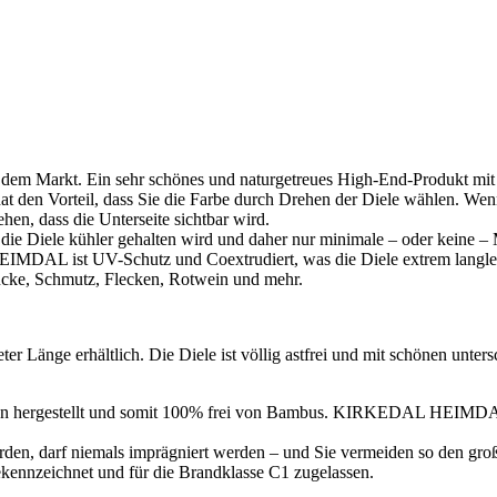
em Markt. Ein sehr schönes und naturgetreues High-End-Produkt mit m
at den Vorteil, dass Sie die Farbe durch Drehen der Diele wählen. Wen
hen, dass die Unterseite sichtbar wird.
ie Diele kühler gehalten wird und daher nur minimale – oder keine – 
. HEIMDAL ist UV-Schutz und
Coextrudiert, was die Diele extrem langle
ücke, Schmutz, Flecken, Rotwein und mehr.
Länge erhältlich. Die Diele ist völlig astfrei und mit schönen unters
n hergestellt und somit 100% frei von Bambus. KIRKEDAL HEIMDA
en, darf niemals imprägniert werden – und Sie vermeiden so den gro
kennzeichnet und für die Brandklasse C1 zugelassen.