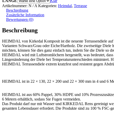
LÄNGE
Klar
Artikelnummer:
N / A
Kategorien:
Heimdal
,
Terrasse
Beschreibung
Zusätzliche Information
Bewertungen (0)
Beschreibung
HEIMDAL von Kirkedal Komposit ist die neueste Terrassendiele auf d
Varianten Schwarz/Grau oder Eiche/Hartholz. Die zweiseitige Diele h
möchten, können Sie dies ganz einfach tun, indem Sie die Diele so dre
HEIMDAL wird mit Luftstromlöchern hergestellt, was bedeutet, dass d
Längenänderung der Diele bei Temperaturunterschieden minimiert
HEIMDAL Terrassendiele extrem kratzfest und resistent gegen Abdr
HEIMDAL ist in 22 × 130, 22 × 200 und 22 × 300 mm in 4 und 6 Meter 
HEIMDAL ist aus 60% Pappel, 30% HDPE und 10% Prozesszusätze
6 Metern erhältlich, sodass Sie Fugen vermeiden.
Das Produkt darf nur mit Wasser und KIRKEDAL Rens gereinigt werd
gesamten Lebensdauer erfordert. Die Produkte sind zu 100 % FSC-ge