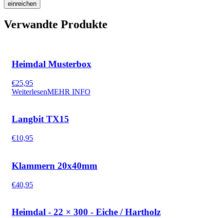
Verwandte Produkte
Heimdal Musterbox
€
25,95
Weiterlesen
MEHR INFO
Langbit TX15
€
10,95
Klammern 20x40mm
€
40,95
Heimdal - 22 × 300 - Eiche / Hartholz