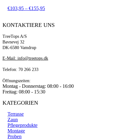
Preisspanne:
€
103,95
–
€
155,95
€103,95
bis
KONTAKTIERE UNS
€155,95
TreeTops A/S
Bavnevej 32
DK-6580 Vamdrup
E-Mail: info@treetops.dk
Telefon: 70 266 233
Öffnungszeiten:
Montag - Donnerstag: 08:00 - 16:00
Freitag: 08:00 - 15:30
KATEGORIEN
Terrasse
Zaun
Pflegeprodukte
Montage
Proben