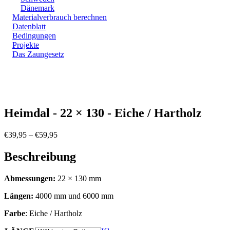
Dänemark
Materialverbrauch berechnen
Datenblatt
Bedingungen
Projekte
Das Zaungesetz
Zoom
Heimdal - 22 × 130 - Eiche / Hartholz
Preisspanne:
€
39,95
–
€
59,95
€39,95
bis
Beschreibung
€59,95
Abmessungen:
22 × 130 mm
Längen:
4000 mm und 6000 mm
Farbe
: Eiche / Hartholz