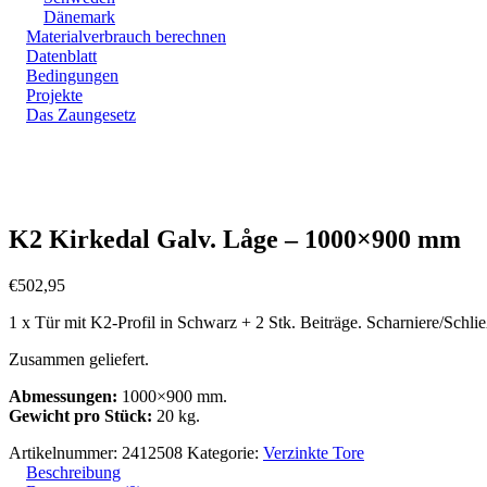
Dänemark
Materialverbrauch berechnen
Datenblatt
Bedingungen
Projekte
Das Zaungesetz
Zoom
K2 Kirkedal Galv. Låge – 1000×900 mm
€
502,95
1 x Tür mit K2-Profil in Schwarz + 2 Stk. Beiträge. Scharniere/Schlie
Zusammen geliefert.
Abmessungen:
1000×900 mm.
Gewicht pro Stück:
20 kg.
Artikelnummer:
2412508
Kategorie:
Verzinkte Tore
Beschreibung