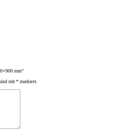
1000×900 mm“
sind mit
*
markiert.