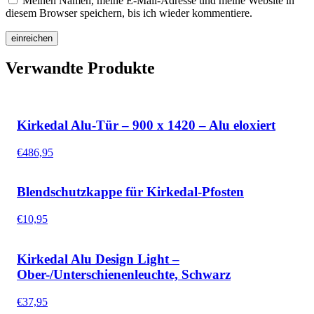
Meinen Namen, meine E-Mail-Adresse und meine Website in
diesem Browser speichern, bis ich wieder kommentiere.
Verwandte Produkte
Kirkedal Alu-Tür – 900 x 1420 – Alu eloxiert
€
486,95
Blendschutzkappe für Kirkedal-Pfosten
€
10,95
Kirkedal Alu Design Light –
Ober-/Unterschienenleuchte, Schwarz
€
37,95