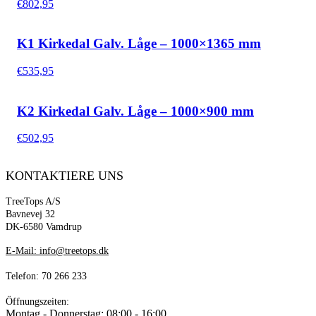
€
802,95
K1 Kirkedal Galv. Låge – 1000×1365 mm
€
535,95
K2 Kirkedal Galv. Låge – 1000×900 mm
€
502,95
KONTAKTIERE UNS
TreeTops A/S
Bavnevej 32
DK-6580 Vamdrup
E-Mail: info@treetops.dk
Telefon: 70 266 233
Öffnungszeiten:
Montag - Donnerstag: 08:00 - 16:00