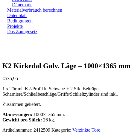
Dänemark
Materialverbrauch berechnen
Datenblatt
Bedingungen
Projekte
Das Zaungesetz
Zoom
K2 Kirkedal Galv. Låge – 1000×1365 mm
€
535,95
1 x Tür mit K2-Profil in Schwarz + 2 Stk. Beiträge.
Scharniere/Schließbeschläge/Griffe/Schließzylinder sind inkl.
Zusammen geliefert.
Abmessungen:
1000×1365 mm.
Gewicht pro Stück:
26 kg.
Artikelnummer:
2412509
Kategorie:
Verzinkte Tore