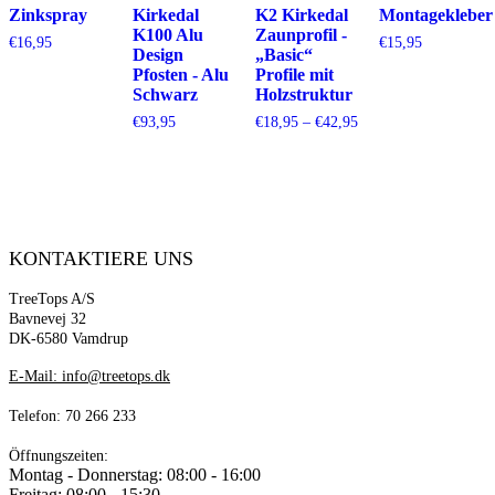
Zinkspray
Kirkedal
K2 Kirkedal
Montagekleber
K100 Alu
Zaunprofil -
€
16,95
€
15,95
Design
„Basic“
Pfosten - Alu
Profile mit
Schwarz
Holzstruktur
Preisspanne:
€
93,95
€
18,95
–
€
42,95
€18,95
bis
€42,95
KONTAKTIERE UNS
TreeTops A/S
Bavnevej 32
DK-6580 Vamdrup
E-Mail: info@treetops.dk
Telefon: 70 266 233
Öffnungszeiten:
Montag - Donnerstag: 08:00 - 16:00
Freitag: 08:00 - 15:30