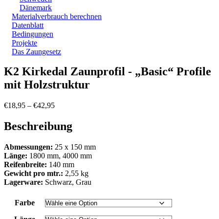
Dänemark
Materialverbrauch berechnen
Datenblatt
Bedingungen
Projekte
Das Zaungesetz
Zoom
K2 Kirkedal Zaunprofil - „Basic“ Profile
mit Holzstruktur
Preisspanne:
€
18,95
–
€
42,95
€18,95
bis
Beschreibung
€42,95
Abmessungen:
25 x 150 mm
Länge:
1800 mm, 4000 mm
Reifenbreite:
140 mm
Gewicht pro mtr.:
2,55 kg
Lagerware:
Schwarz, Grau
Farbe