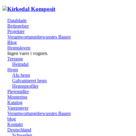
Datablade
Betingelser
Projekter
Verantwortungsbewusstes Bauen
Blog
Hegnsloven
Ingen varer i vognen.
Terrasse
Heimdal
Hegn
Alu hegn
Galvaniseret hegn
Hegnsprofiler
Plejemidler
Montering
Katalog
Vareprøver
Verantwortungsbewusstes Bauen
blog
Kontakt
Deutschland
Schweden