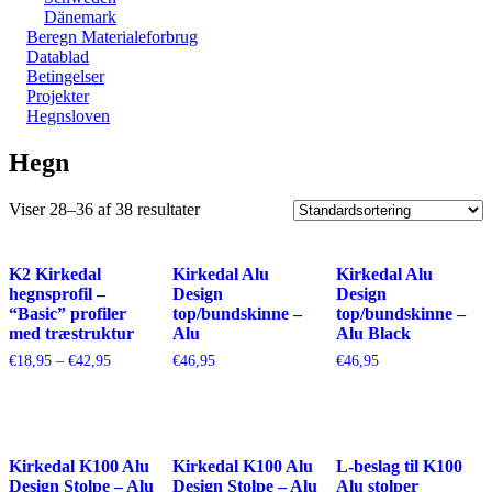
Dänemark
Beregn Materialeforbrug
Datablad
Betingelser
Projekter
Hegnsloven
Hegn
Viser 28–36 af 38 resultater
K2 Kirkedal
Kirkedal Alu
Kirkedal Alu
hegnsprofil –
Design
Design
“Basic” profiler
top/bundskinne –
top/bundskinne –
med træstruktur
Alu
Alu Black
Prisinterval:
€
18,95
–
€
42,95
€
46,95
€
46,95
€18,95
til
€42,95
Kirkedal K100 Alu
Kirkedal K100 Alu
L-beslag til K100
Design Stolpe – Alu
Design Stolpe – Alu
Alu stolper