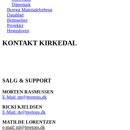
Dänemark
Beregn Materialeforbrug
Datablad
Betingelser
Projekter
Hegnsloven
KONTAKT KIRKEDAL
Kontakt din nærmeste forhandler,
og hør mere om dine muligheder med Kirkedal´
SALG & SUPPORT
MORTEN RASMUSSEN
E-Mail: mr@treetops.dk
RICKI KJELDSEN
E-Mail: rk@treetops.dk
MATILDE LORENTZEN
e-mail: ml@treetops.dk