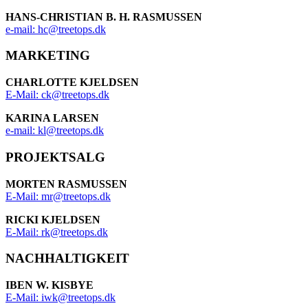
HANS-CHRISTIAN B. H. RASMUSSEN
e-mail: hc@treetops.dk
MARKETING
CHARLOTTE KJELDSEN
E-Mail: ck@treetops.dk
KARINA LARSEN
e-mail: kl@treetops.dk
PROJEKTSALG
MORTEN RASMUSSEN
E-Mail: mr@treetops.dk
RICKI KJELDSEN
E-Mail: rk@treetops.dk
NACHHALTIGKEIT
IBEN W. KISBYE
E-Mail: iwk@treetops.dk