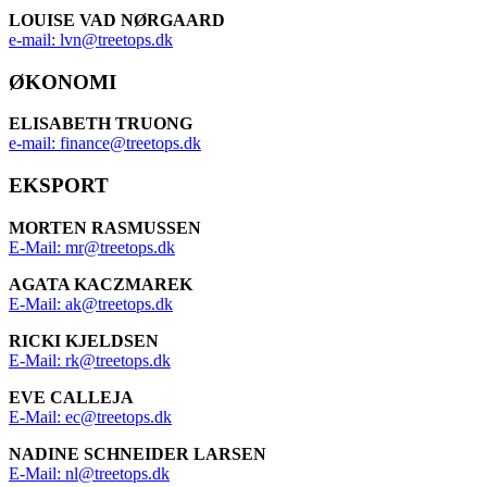
LOUISE VAD NØRGAARD
e-mail: lvn@treetops.dk
ØKONOMI
ELISABETH TRUONG
e-mail: finance@treetops.dk
EKSPORT
MORTEN RASMUSSEN
E-Mail: mr@treetops.dk
AGATA KACZMAREK
E-Mail: ak@treetops.dk
RICKI KJELDSEN
E-Mail: rk@treetops.dk
EVE CALLEJA
E-Mail: ec@treetops.dk
NADINE SCHNEIDER LARSEN
E-Mail: nl@treetops.dk