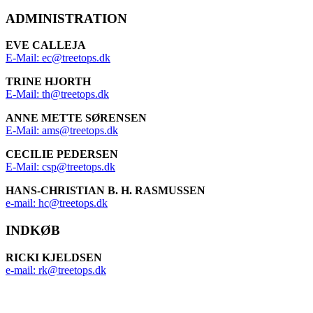
ADMINISTRATION
EVE CALLEJA
E-Mail: ec@treetops.dk
TRINE HJORTH
E-Mail: th@treetops.dk
ANNE METTE SØRENSEN
E-Mail: ams@treetops.dk
CECILIE PEDERSEN
E-Mail: csp@treetops.dk
HANS-CHRISTIAN B. H. RASMUSSEN
e-mail: hc@treetops.dk
INDKØB
RICKI KJELDSEN
e-mail: rk@treetops.dk