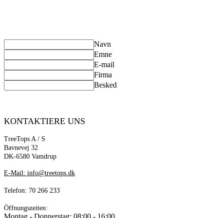
Har du spørgsmål til vores
Du
Navn
Emne
E-mail
Firma
Besked
SEND
KONTAKTIERE UNS
TreeTops A / S
Bavnevej 32
DK-6580 Vamdrup
E-Mail: info@treetops.dk
Telefon: 70 266 233
Öffnungszeiten:
Montag - Donnerstag: 08:00 - 16:00