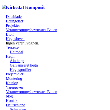
Datablade
Betingelser
Projekter
Verantwortungsbewusstes Bauen
Blog
Hegnsloven
Ingen varer i vognen.
Terrasse
Heimdal
Hegn
Alu hegn
Galvaniseret hegn
Hegnsprofiler
Plejemidler
Montering
Katalog
Vareprøver
Verantwortungsbewusstes Bauen
blog
Kontakt
Deutschland
Schweden