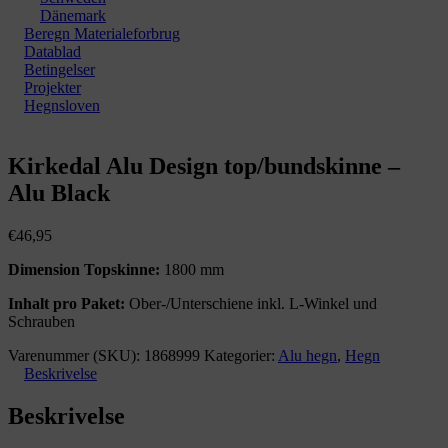
Dänemark
Beregn Materialeforbrug
Datablad
Betingelser
Projekter
Hegnsloven
Zoom
Kirkedal Alu Design top/bundskinne –
Alu Black
€
46,95
Dimension Topskinne:
1800 mm
Inhalt pro Paket:
Ober-/Unterschiene inkl. L-Winkel und
Schrauben
Varenummer (SKU):
1868999
Kategorier:
Alu hegn
,
Hegn
Beskrivelse
Beskrivelse