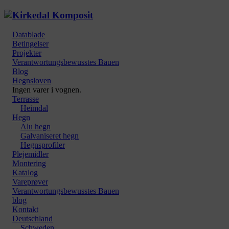
Datablade
Betingelser
Projekter
Verantwortungsbewusstes Bauen
Blog
Hegnsloven
Ingen varer i vognen.
Terrasse
Heimdal
Hegn
Alu hegn
Galvaniseret hegn
Hegnsprofiler
Plejemidler
Montering
Katalog
Vareprøver
Verantwortungsbewusstes Bauen
blog
Kontakt
Deutschland
Schweden