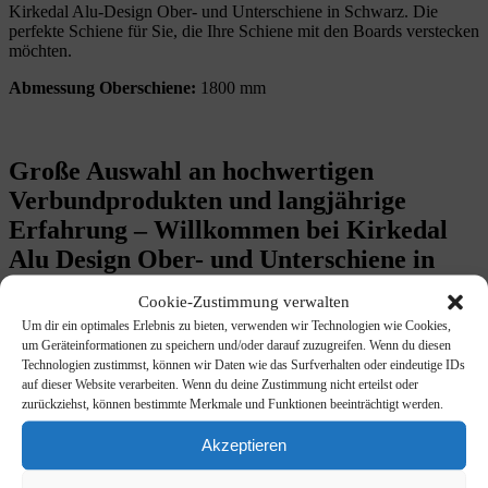
Kirkedal Alu-Design Ober- und Unterschiene in Schwarz. Die
perfekte Schiene für Sie, die Ihre Schiene mit den Boards verstecken
möchten.
Abmessung Oberschiene:
1800 mm
Große Auswahl an hochwertigen
Verbundprodukten und langjährige
Erfahrung – Willkommen bei Kirkedal
Alu Design Ober- und Unterschiene in
Schwarz
Cookie-Zustimmung verwalten
Um dir ein optimales Erlebnis zu bieten, verwenden wir Technologien wie Cookies,
Kirkedal Composite (WPC = Wood Plastic Composite) Terrassen
um Geräteinformationen zu speichern und/oder darauf zuzugreifen. Wenn du diesen
und Zäune.
Technologien zustimmst, können wir Daten wie das Surfverhalten oder eindeutige IDs
Durch den Einsatz neuester Technologien und bester Zutaten kann
auf dieser Website verarbeiten. Wenn du deine Zustimmung nicht erteilst oder
sich der Verbraucher sicher sein, ein Material von höchster Qualität
zurückziehst, können bestimmte Merkmale und Funktionen beeinträchtigt werden.
und damit das perfekteste Ergebnis für Terrasse oder Zaun zu
erhalten.
Akzeptieren
Kirkedal Komposit hat seine eigenen einzigartigen Vorteile und sein