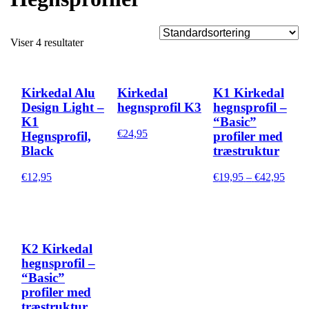
Viser 4 resultater
Kirkedal Alu
Kirkedal
K1 Kirkedal
Design Light –
hegnsprofil K3
hegnsprofil –
K1
“Basic”
€
24,95
Hegnsprofil,
profiler med
Black
træstruktur
Prisin
€
12,95
€
19,95
–
€
42,95
€19,
til
€42,
K2 Kirkedal
hegnsprofil –
“Basic”
profiler med
træstruktur