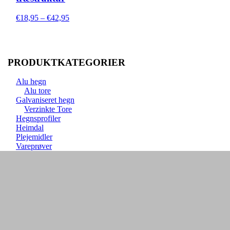
Prisinterval:
€
18,95
–
€
42,95
€18,95
til
€42,95
PRODUKTKATEGORIER
Alu hegn
Alu tore
Galvaniseret hegn
Verzinkte Tore
Hegnsprofiler
Heimdal
Plejemidler
Vareprøver