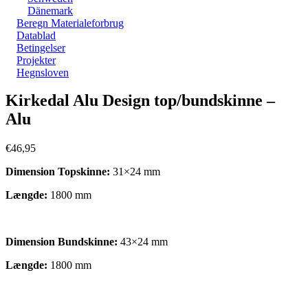
Dänemark
Beregn Materialeforbrug
Datablad
Betingelser
Projekter
Hegnsloven
Zoom
Kirkedal Alu Design top/bundskinne –
Alu
€
46,95
Dimension Topskinne:
31×24 mm
Længde:
1800 mm
Dimension Bundskinne:
43×24 mm
Længde:
1800 mm