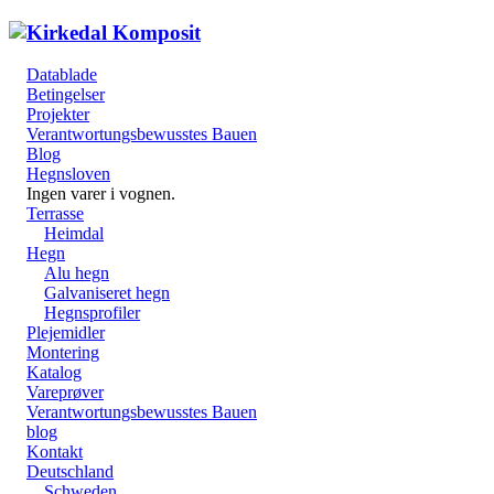
Datablade
Betingelser
Projekter
Verantwortungsbewusstes Bauen
Blog
Hegnsloven
Ingen varer i vognen.
Terrasse
Heimdal
Hegn
Alu hegn
Galvaniseret hegn
Hegnsprofiler
Plejemidler
Montering
Katalog
Vareprøver
Verantwortungsbewusstes Bauen
blog
Kontakt
Deutschland
Schweden