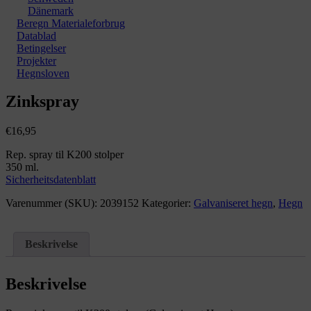
Dänemark
Beregn Materialeforbrug
Datablad
Betingelser
Projekter
Hegnsloven
Zoom
Zinkspray
€
16,95
Rep. spray til K200 stolper
350 ml.
Sicherheitsdatenblatt
Varenummer (SKU):
2039152
Kategorier:
Galvaniseret hegn
,
Hegn
Beskrivelse
Beskrivelse