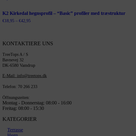
K2 Kirkedal hegnsprofil – “Basic” profiler med træstruktur
Prisinterval:
€
18,95
–
€
42,95
€18,95
til
€42,95
KONTAKTIERE UNS
TreeTops A / S
Bavnevej 32
DK-6580 Vamdrup
E-Mail: info@treetops.dk
Telefon: 70 266 233
Öffnungszeiten:
Montag - Donnerstag: 08:00 - 16:00
Freitag: 08:00 - 15:30
KATEGORIER
Terrasse
Hegn