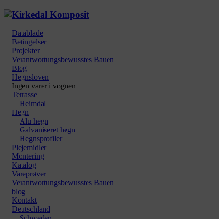
Datablade
Betingelser
Projekter
Verantwortungsbewusstes Bauen
Blog
Hegnsloven
Ingen varer i vognen.
Terrasse
Heimdal
Hegn
Alu hegn
Galvaniseret hegn
Hegnsprofiler
Plejemidler
Montering
Katalog
Vareprøver
Verantwortungsbewusstes Bauen
blog
Kontakt
Deutschland
Schweden