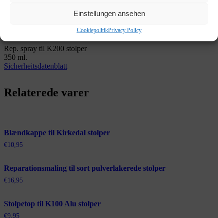
Einstellungen ansehen
Produktet er smart at købe hvis du er på udsigt efter et ny
galvaniseret hegn. Vigtigt at have med ved køb af vores k200 stolper
Cookiepolitik
Privacy Policy
for at undgå at det ruster.
Rep. spray til K200 stolper
350 ml.
Sicherheitsdatenblatt
Relaterede varer
Blændkappe til Kirkedal stolper
€
10,95
Reparationsmaling til sort pulverlakerede stolper
€
16,95
Stolpetop til K100 Alu stolper
€
9,95