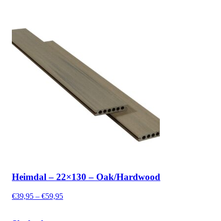
Heimdal – 22×130 – Oak/Hardwood
Prisinterval:
€
39,95
–
€
59,95
€39,95
til