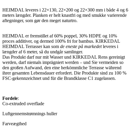
HEIMDAL leveres i 22×130, 22×200 og 22×300 mm i både 4 og 6
meters længder. Planken er helt knastfri og med smukke varierende
aftegninger, som gør den meget naturtro.
HEIMDAL er fremstillet af 60% poppel, 30% HDPE og 10%
proces additiver, og dermed 100% fri for bambus. KIRKEDAL
HEIMDAL Terrasser kan som
de eneste på markedet
leveres i
længder af 6 meter, så du undgår samlinger.
Das Produkt darf nur mit Wasser und KIRKEDAL Rens gereinigt
werden, darf niemals imprägniert werden – und Sie vermeiden so
den großen Aufwand, den eine herkömmliche Terrasse während
ihrer gesamten Lebensdauer erfordert. Die Produkte sind zu 100 %
FSC-gekennzeichnet und für die Brandklasse C1 zugelassen.
Fordele
:
Co-extruded overflade
Luftgennemstrømnings huller
Farveægthed