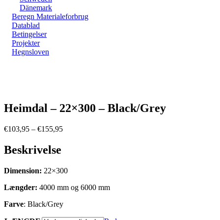
Dänemark
Beregn Materialeforbrug
Datablad
Betingelser
Projekter
Hegnsloven
Zoom
Heimdal – 22×300 – Black/Grey
Prisinterval:
€
103,95
–
€
155,95
€103,95
til
Beskrivelse
€155,95
Dimension:
22×300
Længder:
4000 mm og 6000 mm
Farve
: Black/Grey