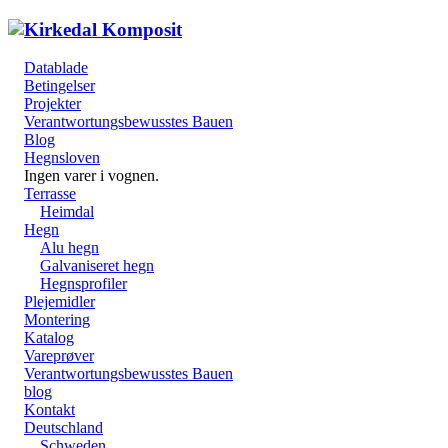
Datablade
Betingelser
Projekter
Verantwortungsbewusstes Bauen
Blog
Hegnsloven
Ingen varer i vognen.
Terrasse
Heimdal
Hegn
Alu hegn
Galvaniseret hegn
Hegnsprofiler
Plejemidler
Montering
Katalog
Vareprøver
Verantwortungsbewusstes Bauen
blog
Kontakt
Deutschland
Schweden