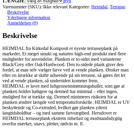
LÆNGDE
Ryd
Varenummer (SKU):
Ikke relevant
Kategorier:
Heimdal
,
Terrasse
Beskrivelse
Yderligere information
Anmeldelser (0)
Beskrivelse
HEIMDAL fra Kirkedal Komposit er nyeste terrasseplank på
markedet. Et meget smukt og naturtro high-end produkt med flere
muligheder for anvendelse. Planken er to-sidet med varianterne
Black/Grey eller Oak/Hardwood. Den to-sidede plank giver den
fordel, at man selv vælger farve ved at vende planken. Ønsker man
efter en årrække at skifte udseende på sin terrasse, så gøres det let
ved at vende planken, så undersiden kommer frem.
HEIMDAL er lavet med luftgennemstrømningshuller, som gør at
planken holdes køligere og dermed har minimal – eller ingen,
mulighed for at trække sig. Dermed minimeres risikoen for at
planken ændrer længde ved temperaturforskelle. HEIMDAL er UV
beskyttende og
Co-extruded, hvilket gør planken yderst
langtidsholdbar – og med samme farveægthed. Herudover er
HEIMDAL terrasseplank ekstrem ridsefast og modstandsdygtig
overfor mærker, snavs, pletter, rødvin m. fl.