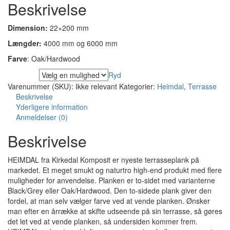
Beskrivelse
til
€89,95
Dimension:
22×200 mm
Længder:
4000 mm og 6000 mm
Farve
: Oak/Hardwood
Ryd
LÆNGDE
Varenummer (SKU):
Ikke relevant
Kategorier:
Heimdal
,
Terrasse
Beskrivelse
Yderligere information
Anmeldelser (0)
Beskrivelse
HEIMDAL fra Kirkedal Komposit er nyeste terrasseplank på
markedet. Et meget smukt og naturtro high-end produkt med flere
muligheder for anvendelse. Planken er to-sidet med varianterne
Black/Grey eller Oak/Hardwood. Den to-sidede plank giver den
fordel, at man selv vælger farve ved at vende planken. Ønsker
man efter en årrække at skifte udseende på sin terrasse, så gøres
det let ved at vende planken, så undersiden kommer frem.