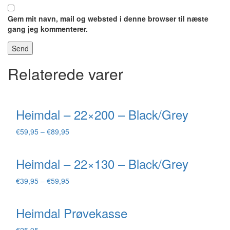
Gem mit navn, mail og websted i denne browser til næste
gang jeg kommenterer.
Relaterede varer
Heimdal – 22×200 – Black/Grey
Prisinterval:
€
59,95
–
€
89,95
€59,95
til
Heimdal – 22×130 – Black/Grey
€89,95
Prisinterval:
€
39,95
–
€
59,95
€39,95
til
Heimdal Prøvekasse
€59,95
€
25,95