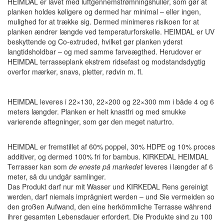
HEIMDAL er lavet med luftgennemstrømningshuller, som gør at
planken holdes køligere og dermed har minimal – eller ingen,
mulighed for at trække sig. Dermed minimeres risikoen for at
planken ændrer længde ved temperaturforskelle. HEIMDAL er UV
beskyttende og
Co-extruded, hvilket gør planken yderst
langtidsholdbar – og med samme farveægthed. Herudover er
HEIMDAL terrasseplank ekstrem ridsefast og modstandsdygtig
overfor mærker, snavs, pletter, rødvin m. fl.
HEIMDAL leveres i 22×130, 22×200 og 22×300 mm i både 4 og 6
meters længder. Planken er helt knastfri og med smukke
varierende aftegninger, som gør den meget naturtro.
HEIMDAL er fremstillet af 60% poppel, 30% HDPE og 10% proces
additiver, og dermed 100% fri for bambus. KIRKEDAL HEIMDAL
Terrasser kan som
de eneste på markedet
leveres i længder af 6
meter, så du undgår samlinger.
Das Produkt darf nur mit Wasser und KIRKEDAL Rens gereinigt
werden, darf niemals imprägniert werden – und Sie vermeiden so
den großen Aufwand, den eine herkömmliche Terrasse während
ihrer gesamten Lebensdauer erfordert. Die Produkte sind zu 100