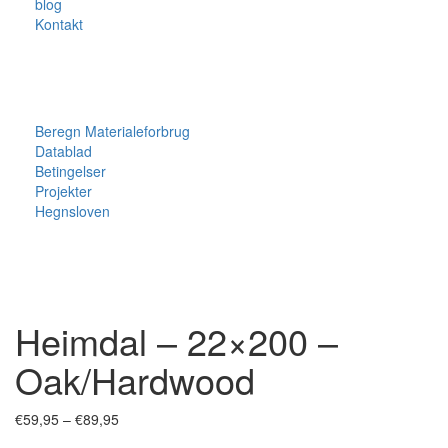
blog
Kontakt
Beregn Materialeforbrug
Datablad
Betingelser
Projekter
Hegnsloven
Zoom
Heimdal – 22×200 –
Oak/Hardwood
Prisinterval:
€
59,95
–
€
89,95
€59,95