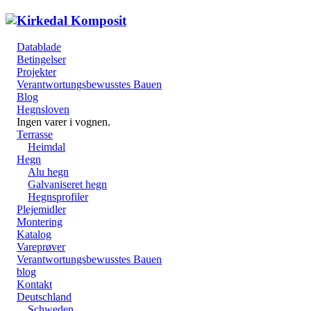
Datablade
Betingelser
Projekter
Verantwortungsbewusstes Bauen
Blog
Hegnsloven
Ingen varer i vognen.
Terrasse
Heimdal
Hegn
Alu hegn
Galvaniseret hegn
Hegnsprofiler
Plejemidler
Montering
Katalog
Vareprøver
Verantwortungsbewusstes Bauen
blog
Kontakt
Deutschland
Schweden