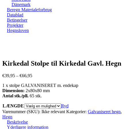
Dänemark
Beregn Materialeforbrug
Datablad
Betingelser
Projekter
Hegnsloven
Zoom
Kirkedal Stolpe til Kirkedal Gavl. Hegn
Prisinterval:
€
39,95
–
€
66,95
€39,95
1 x stolpe GALVANISERET m. endekap
til
Dimension:
2x80x80 mm
€66,95
Antal stk./pll.
65 stk.
LÆNGDE
Ryd
Varenummer (SKU):
Ikke relevant
Kategorier:
Galvaniseret hegn
,
Hegn
Beskrivelse
Yderligere information