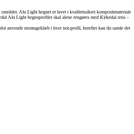
s områder. Alu Light hegnet er lavet i kvalitetssikret kompositmateriale
kedal Alu Light hegnsprofiler skal alene rengøres med Kirkedal rens –
blot anvende montageklæb i hver not-profil, herefter kan du samle det