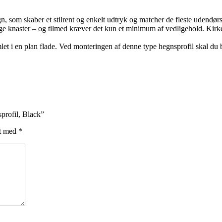
egn, som skaber et stilrent og enkelt udtryk og matcher de fleste udendør
nlige knaster – og tilmed kræver det kun et minimum af vedligehold. Kir
et i en plan flade. Ved monteringen af denne type hegnsprofil skal du 
profil, Black”
et med
*