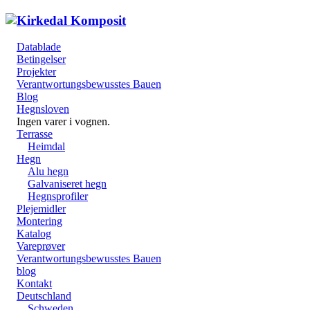
Datablade
Betingelser
Projekter
Verantwortungsbewusstes Bauen
Blog
Hegnsloven
Ingen varer i vognen.
Terrasse
Heimdal
Hegn
Alu hegn
Galvaniseret hegn
Hegnsprofiler
Plejemidler
Montering
Katalog
Vareprøver
Verantwortungsbewusstes Bauen
blog
Kontakt
Deutschland
Schweden