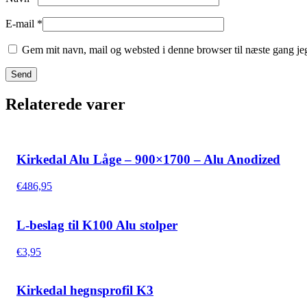
E-mail
*
Gem mit navn, mail og websted i denne browser til næste gang j
Relaterede varer
Kirkedal Alu Låge – 900×1700 – Alu Anodized
€
486,95
L-beslag til K100 Alu stolper
€
3,95
Kirkedal hegnsprofil K3