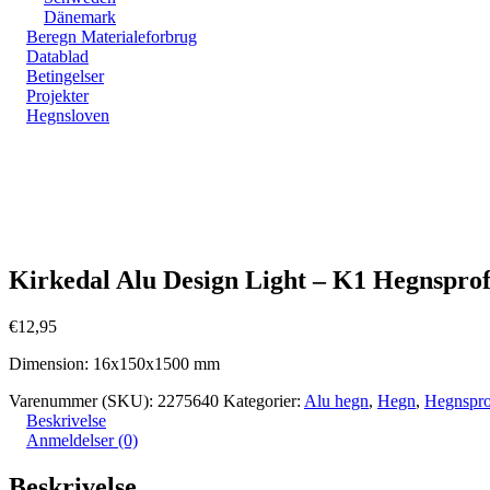
Dänemark
Beregn Materialeforbrug
Datablad
Betingelser
Projekter
Hegnsloven
Zoom
Kirkedal Alu Design Light – K1 Hegnsprof
€
12,95
Dimension: 16x150x1500 mm
Varenummer (SKU):
2275640
Kategorier:
Alu hegn
,
Hegn
,
Hegnspro
Beskrivelse
Anmeldelser (0)
Beskrivelse