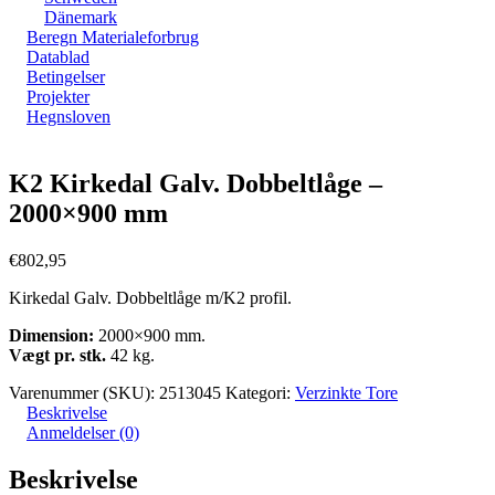
Dänemark
Beregn Materialeforbrug
Datablad
Betingelser
Projekter
Hegnsloven
Zoom
K2 Kirkedal Galv. Dobbeltlåge –
2000×900 mm
€
802,95
Kirkedal Galv. Dobbeltlåge m/K2 profil.
Dimension:
2000×900 mm.
Vægt pr. stk.
42 kg.
Varenummer (SKU):
2513045
Kategori:
Verzinkte Tore
Beskrivelse
Anmeldelser (0)
Beskrivelse