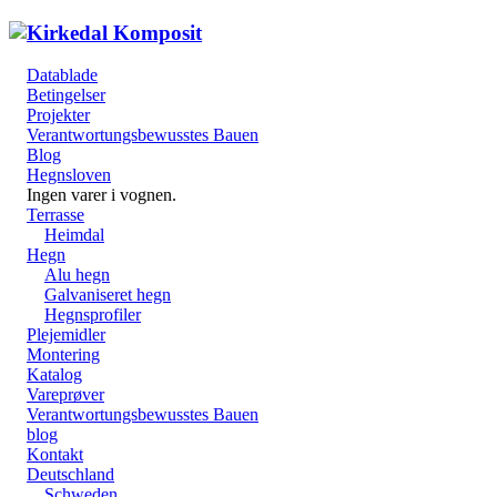
Datablade
Betingelser
Projekter
Verantwortungsbewusstes Bauen
Blog
Hegnsloven
Ingen varer i vognen.
Terrasse
Heimdal
Hegn
Alu hegn
Galvaniseret hegn
Hegnsprofiler
Plejemidler
Montering
Katalog
Vareprøver
Verantwortungsbewusstes Bauen
blog
Kontakt
Deutschland
Schweden