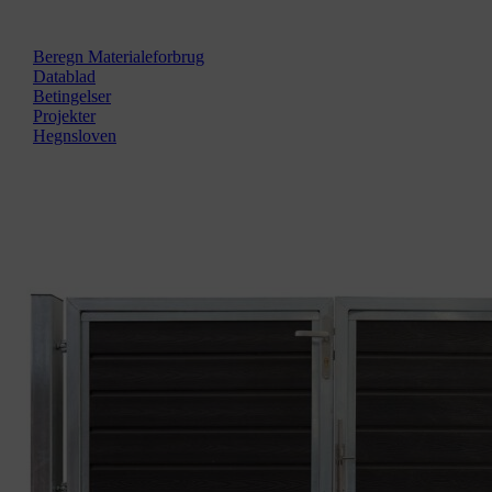
Beregn Materialeforbrug
Datablad
Betingelser
Projekter
Hegnsloven
Zoom