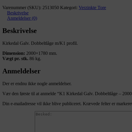
Varenummer (SKU):
2513050
Kategori:
Verzinkte Tore
Beskrivelse
Anmeldelser (0)
Beskrivelse
Kirkedal Galv. Dobbeltlåge m/K1 profil.
Dimension:
2000×1780 mm.
Vægt pr. stk.
86 kg.
Anmeldelser
Der er endnu ikke nogle anmeldelser.
Vær den første til at anmelde “K1 Kirkedal Galv. Dobbeltlåge – 2
Din e-mailadresse vil ikke blive publiceret.
Krævede felter er marker