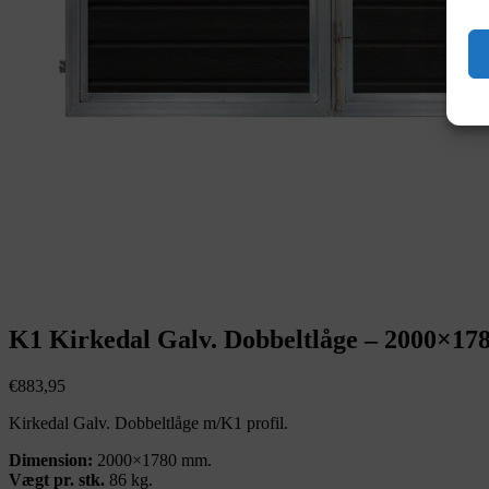
K1 Kirkedal Galv. Dobbeltlåge – 2000×1
€
883,95
Kirkedal Galv. Dobbeltlåge m/K1 profil.
Dimension:
2000×1780 mm.
Vægt pr. stk.
86 kg.