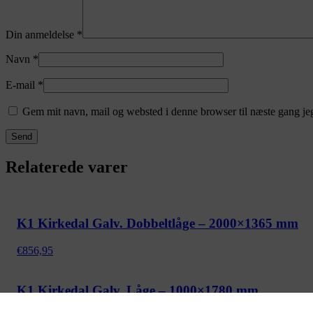
Din anmeldelse
*
Navn
*
E-mail
*
Gem mit navn, mail og websted i denne browser til næste gang j
Relaterede varer
K1 Kirkedal Galv. Dobbeltlåge – 2000×1365 mm
€
856,95
K1 Kirkedal Galv. Låge – 1000×1780 mm