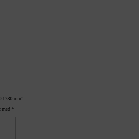
000×1780 mm”
et med
*