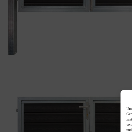
Um 
Ger
zus
ver
und