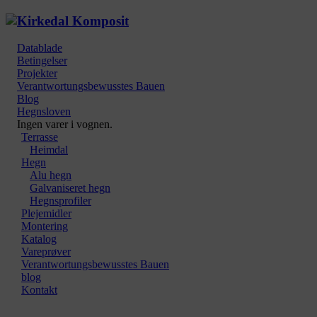
Datablade
Betingelser
Projekter
Verantwortungsbewusstes Bauen
Blog
Hegnsloven
Ingen varer i vognen.
Terrasse
Heimdal
Hegn
Alu hegn
Galvaniseret hegn
Hegnsprofiler
Plejemidler
Montering
Katalog
Vareprøver
Verantwortungsbewusstes Bauen
blog
Kontakt