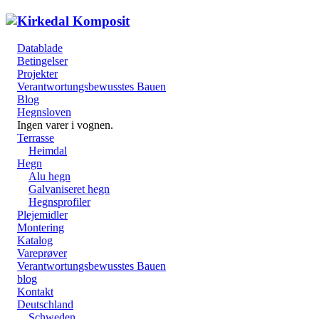
Datablade
Betingelser
Projekter
Verantwortungsbewusstes Bauen
Blog
Hegnsloven
Ingen varer i vognen.
Terrasse
Heimdal
Hegn
Alu hegn
Galvaniseret hegn
Hegnsprofiler
Plejemidler
Montering
Katalog
Vareprøver
Verantwortungsbewusstes Bauen
blog
Kontakt
Deutschland
Schweden