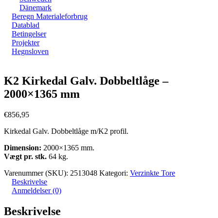
Dänemark
Beregn Materialeforbrug
Datablad
Betingelser
Projekter
Hegnsloven
Zoom
K2 Kirkedal Galv. Dobbeltlåge –
2000×1365 mm
€
856,95
Kirkedal Galv. Dobbeltlåge m/K2 profil.
Dimension:
2000×1365 mm.
Vægt pr. stk.
64 kg.
Varenummer (SKU):
2513048
Kategori:
Verzinkte Tore
Beskrivelse
Anmeldelser (0)
Beskrivelse