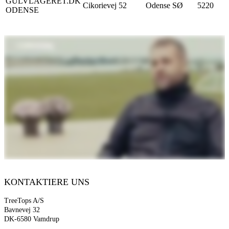
GULVLAGERET.DK
Cikorievej 52
Odense SØ
5220
ODENSE
KONTAKTIERE UNS
TreeTops A/S
Bavnevej 32
DK-6580 Vamdrup