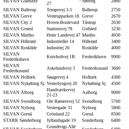
SILVAN Gladsaxe
Søborg
2860
27
SILVAN Ballerup
Tempovej 3-5
Ballerup
2750
SILVAN Greve
Ventrupparken 18
Greve
2670
SILVAN City 2
Hveen-Boulevard
Tåstrup
2630
SILVAN Grsted
Stationsvej 78
Grdsted
3230
SILVAN Maribo
Østre Landevej 47
Maribo
4930
SILVAN Hillerød
Industrieller 14
Hillerød
3400
SILVAN Roskilde
Industriej 26
Roskilde
4000
SILVAN
Knivholtvej 1B
Frederikhavn
9900
Frederikshavn
SILVAN
Askelundsvej 3
Frederikssund
3600
Frederikssund
SILVAN Holbæk
Søagervej 4
Holbæk
4300
SILVAN Nykøbing Sj.
Vesterlyngvej 20
Nykøbing Sj.
4500
Handværkervej
SILVAN Ålborg
Aalborg
9000
21-23
SILVAN Svendborg
Ole Rømersvej 52
Svendborg
5700
SILVAN Nyborg
Vestergade 31
Nyborg
5800
SILVAN Grenå
Grönland 22
Grenå
8500
STARK Sønderborg
Jyllandsgade 19
Sonderburg
6400
Grundtvigs Allé