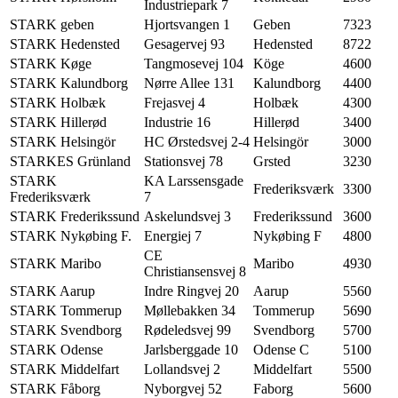
Industriepark 7
STARK geben
Hjortsvangen 1
Geben
7323
STARK Hedensted
Gesagervej 93
Hedensted
8722
STARK Køge
Tangmosevej 104
Köge
4600
STARK Kalundborg
Nørre Allee 131
Kalundborg
4400
STARK Holbæk
Frejasvej 4
Holbæk
4300
STARK Hillerød
Industrie 16
Hillerød
3400
STARK Helsingör
HC Ørstedsvej 2-4
Helsingör
3000
STARKES Grünland
Stationsvej 78
Grsted
3230
STARK
KA Larssensgade
Frederiksværk
3300
Frederiksværk
7
STARK Frederikssund
Askelundsvej 3
Frederikssund
3600
STARK Nykøbing F.
Energiej 7
Nykøbing F
4800
CE
STARK Maribo
Maribo
4930
Christiansensvej 8
STARK Aarup
Indre Ringvej 20
Aarup
5560
STARK Tommerup
Møllebakken 34
Tommerup
5690
STARK Svendborg
Rødeledsvej 99
Svendborg
5700
STARK Odense
Jarlsberggade 10
Odense C
5100
STARK Middelfart
Lollandsvej 2
Middelfart
5500
STARK Fåborg
Nyborgvej 52
Faborg
5600