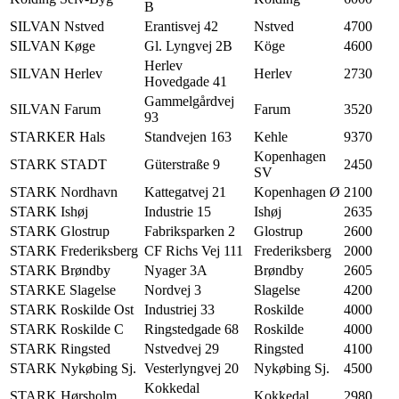
B
SILVAN Nstved
Erantisvej 42
Nstved
4700
SILVAN Køge
Gl. Lyngvej 2B
Köge
4600
Herlev
SILVAN Herlev
Herlev
2730
Hovedgade 41
Gammelgårdvej
SILVAN Farum
Farum
3520
93
STARKER Hals
Standvejen 163
Kehle
9370
Kopenhagen
STARK STADT
Güterstraße 9
2450
SV
STARK Nordhavn
Kattegatvej 21
Kopenhagen Ø
2100
STARK Ishøj
Industrie 15
Ishøj
2635
STARK Glostrup
Fabriksparken 2
Glostrup
2600
STARK Frederiksberg
CF Richs Vej 111
Frederiksberg
2000
STARK Brøndby
Nyager 3A
Brøndby
2605
STARKE Slagelse
Nordvej 3
Slagelse
4200
STARK Roskilde Ost
Industriej 33
Roskilde
4000
STARK Roskilde C
Ringstedgade 68
Roskilde
4000
STARK Ringsted
Nstvedvej 29
Ringsted
4100
STARK Nykøbing Sj.
Vesterlyngvej 20
Nykøbing Sj.
4500
Kokkedal
STARK Hørsholm
Kokkedal
2980