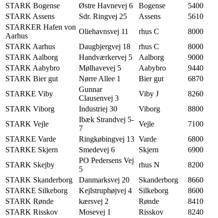
STARK Bogense
Østre Havnevej 6
Bogense
5400
STARK Assens
Sdr. Ringvej 25
Assens
5610
STARKER Hafen von
Oliehavnsvej 11
rhus C
8000
Aarhus
STARK Aarhus
Daugbjergvej 18
rhus C
8000
STARK Aalborg
Handværkervej 5
Aalborg
9000
STARK Aabybro
Mølhavevej 5
Aabybro
9440
STARK Bier gut
Nørre Allee 1
Bier gut
6870
Gunnar
STARKE Viby
Viby J
8260
Clausenvej 3
STARK Viborg
Industriej 30
Viborg
8800
Ibæk Strandvej 5-
STARK Vejle
Vejle
7100
7
STARKE Varde
Ringkøbingvej 13
Varde
6800
STARKE Skjern
Smedevej 6
Skjern
6900
PO Pedersens Vej
STARK Skejby
rhus N
8200
5
STARK Skanderborg
Danmarksvej 20
Skanderborg
8660
STARKE Silkeborg
Kejlstruphøjvej 4
Silkeborg
8600
STARK Rønde
kærsvej 2
Rønde
8410
STARK Risskov
Mosevej 1
Risskov
8240