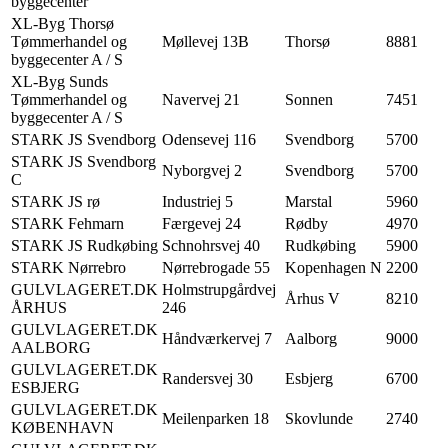
byggecenter
XL-Byg Thorsø
Tømmerhandel og
Møllevej 13B
Thorsø
8881
byggecenter A / S
XL-Byg Sunds
Tømmerhandel og
Navervej 21
Sonnen
7451
byggecenter A / S
STARK JS Svendborg
Odensevej 116
Svendborg
5700
STARK JS Svendborg
Nyborgvej 2
Svendborg
5700
C
STARK JS rø
Industriej 5
Marstal
5960
STARK Fehmarn
Færgevej 24
Rødby
4970
STARK JS Rudkøbing
Schnohrsvej 40
Rudkøbing
5900
STARK Nørrebro
Nørrebrogade 55
Kopenhagen N
2200
GULVLAGERET.DK
Holmstrupgårdvej
Århus V
8210
ÅRHUS
246
GULVLAGERET.DK
Håndværkervej 7
Aalborg
9000
AALBORG
GULVLAGERET.DK
Randersvej 30
Esbjerg
6700
ESBJERG
GULVLAGERET.DK
Meilenparken 18
Skovlunde
2740
KØBENHAVN