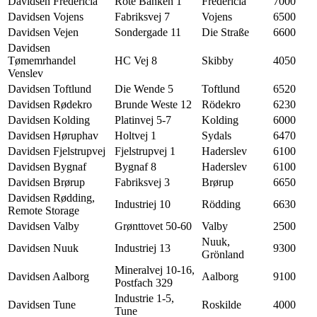
Davidsen Fredericia
Rote Banken 1
Fredericia
7000
Davidsen Vojens
Fabriksvej 7
Vojens
6500
Davidsen Vejen
Sondergade 11
Die Straße
6600
Davidsen
Tømemrhandel
HC Vej 8
Skibby
4050
Venslev
Davidsen Toftlund
Die Wende 5
Toftlund
6520
Davidsen Rødekro
Brunde Weste 12
Rödekro
6230
Davidsen Kolding
Platinvej 5-7
Kolding
6000
Davidsen Høruphav
Holtvej 1
Sydals
6470
Davidsen Fjelstrupvej
Fjelstrupvej 1
Haderslev
6100
Davidsen Bygnaf
Bygnaf 8
Haderslev
6100
Davidsen Brørup
Fabriksvej 3
Brørup
6650
Davidsen Rødding,
Industriej 10
Rödding
6630
Remote Storage
Davidsen Valby
Grønttovet 50-60
Valby
2500
Nuuk,
Davidsen Nuuk
Industriej 13
9300
Grönland
Mineralvej 10-16,
Davidsen Aalborg
Aalborg
9100
Postfach 329
Industrie 1-5,
Davidsen Tune
Roskilde
4000
Tune