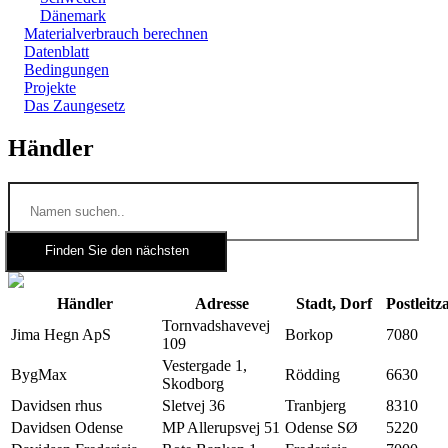
Dänemark
Materialverbrauch berechnen
Datenblatt
Bedingungen
Projekte
Das Zaungesetz
Händler
Händler
Adresse
Stadt, Dorf
Postleitz
Tornvadshavevej
Jima Hegn ApS
Borkop
7080
109
Vestergade 1,
BygMax
Rödding
6630
Skodborg
Davidsen rhus
Sletvej 36
Tranbjerg
8310
Davidsen Odense
MP Allerupsvej 51
Odense SØ
5220