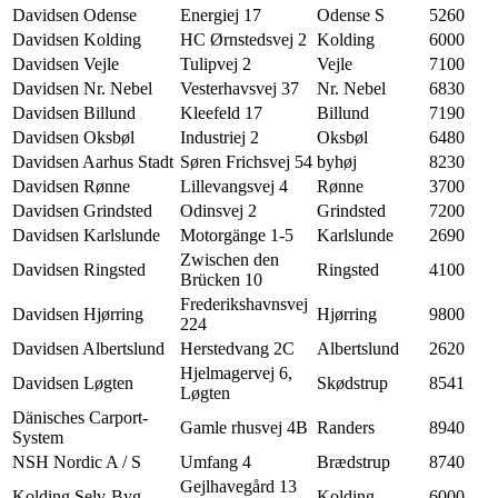
Davidsen Odense
Energiej 17
Odense S
5260
Davidsen Kolding
HC Ørnstedsvej 2
Kolding
6000
Davidsen Vejle
Tulipvej 2
Vejle
7100
Davidsen Nr. Nebel
Vesterhavsvej 37
Nr. Nebel
6830
Davidsen Billund
Kleefeld 17
Billund
7190
Davidsen Oksbøl
Industriej 2
Oksbøl
6480
Davidsen Aarhus Stadt
Søren Frichsvej 54
byhøj
8230
Davidsen Rønne
Lillevangsvej 4
Rønne
3700
Davidsen Grindsted
Odinsvej 2
Grindsted
7200
Davidsen Karlslunde
Motorgänge 1-5
Karlslunde
2690
Zwischen den
Davidsen Ringsted
Ringsted
4100
Brücken 10
Frederikshavnsvej
Davidsen Hjørring
Hjørring
9800
224
Davidsen Albertslund
Herstedvang 2C
Albertslund
2620
Hjelmagervej 6,
Davidsen Løgten
Skødstrup
8541
Løgten
Dänisches Carport-
Gamle rhusvej 4B
Randers
8940
System
NSH Nordic A / S
Umfang 4
Brædstrup
8740
Gejlhavegård 13
Kolding Selv-Byg
Kolding
6000