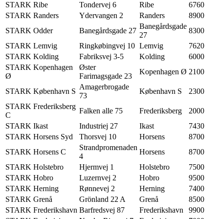
STARK Ribe
Tondervej 6
Ribe
6760
STARK Randers
Ydervangen 2
Randers
8900
Banegårdsgade
STARK Odder
Banegårdsgade 27
8300
27
STARK Lemvig
Ringkøbingvej 10
Lemvig
7620
STARK Kolding
Fabriksvej 3-5
Kolding
6000
STARK Kopenhagen
Øster
Kopenhagen Ø
2100
Ø
Farimagsgade 23
Amagerbrogade
STARK København S
København S
2300
73
STARK Frederiksberg
Falken alle 75
Frederiksberg
2000
C
STARK Ikast
Industriej 27
Ikast
7430
STARK Horsens Syd
Thorsvej 10
Horsens
8700
Strandpromenaden
STARK Horsens C
Horsens
8700
4
STARK Holstebro
Hjermvej 1
Holstebro
7500
STARK Hobro
Luzernvej 2
Hobro
9500
STARK Herning
Rønnevej 2
Herning
7400
STARK Grenå
Grönland 22 A
Grenå
8500
STARK Frederikshavn
Barfredsvej 87
Frederikshavn
9900