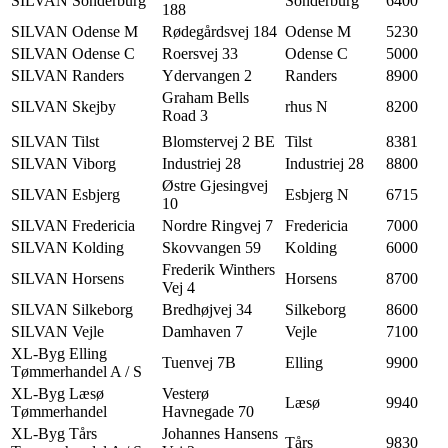
SILVAN Sonderburg
Sonderburg
6400
188
SILVAN Odense M
Rødegårdsvej 184
Odense M
5230
SILVAN Odense C
Roersvej 33
Odense C
5000
SILVAN Randers
Ydervangen 2
Randers
8900
Graham Bells
SILVAN Skejby
rhus N
8200
Road 3
SILVAN Tilst
Blomstervej 2 BE
Tilst
8381
SILVAN Viborg
Industriej 28
Industriej 28
8800
Østre Gjesingvej
SILVAN Esbjerg
Esbjerg N
6715
10
SILVAN Fredericia
Nordre Ringvej 7
Fredericia
7000
SILVAN Kolding
Skovvangen 59
Kolding
6000
Frederik Winthers
SILVAN Horsens
Horsens
8700
Vej 4
SILVAN Silkeborg
Bredhøjvej 34
Silkeborg
8600
SILVAN Vejle
Damhaven 7
Vejle
7100
XL-Byg Elling
Tuenvej 7B
Elling
9900
Tømmerhandel A / S
XL-Byg Læsø
Vesterø
Læsø
9940
Tømmerhandel
Havnegade 70
XL-Byg Tårs
Johannes Hansens
Tårs
9830