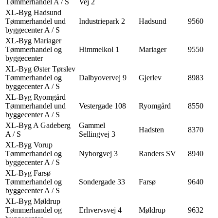
Tømmerhandel A / S
Vej 2
XL-Byg Hadsund
Tømmerhandel und
Industriepark 2
Hadsund
9560
byggecenter A / S
XL-Byg Mariager
Tømmerhandel og
Himmelkol 1
Mariager
9550
byggecenter
XL-Byg Øster Tørslev
Tømmerhandel og
Dalbyovervej 9
Gjerlev
8983
byggecenter A / S
XL-Byg Ryomgård
Tømmerhandel und
Vestergade 108
Ryomgård
8550
byggecenter A / S
XL-Byg A Gadeberg
Gammel
Hadsten
8370
A / S
Sellingvej 3
XL-Byg Vorup
Tømmerhandel og
Nyborgvej 3
Randers SV
8940
byggecenter A / S
XL-Byg Farsø
Tømmerhandel og
Sondergade 33
Farsø
9640
byggecenter A / S
XL-Byg Møldrup
Tømmerhandel og
Erhvervsvej 4
Møldrup
9632